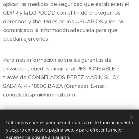
aplicar las medidas de seguridad que establecen el
GDPR y la LOPDGDD con el fin de proteger los
derechos y libertades de los USUARIOS y les ha
comunicado la información adecuada para que
puedan ejercerlos.
Para más información sobre las garantías de
privacidad, puedes dirigirte al RESPONSABLE a
través de CONGELADOS PEREZ MARIN SL. C/
SALVIA, 4 - 18800 BAZA (Granada). E-mail:
congeladospm@hotmail.com
Utilizamos cookies para permitir un correcto funcionamiento
y seguro en nuestra página web, y para ofrecer la mejor
Congelados Pérez Marín, SL (Calle Salvia, 4, Baza)
experiencia posible al usuario.